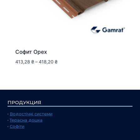
Софит Орех
413,28
₴
–
418,20
₴
ПРОДУКЦИЯ
·
Водостічні системи
·
Терасна дошка
·
Софіти