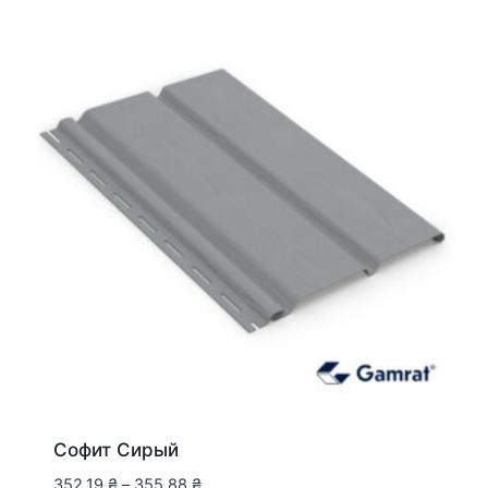
Софит Сирый
352,19
₴
–
355,88
₴