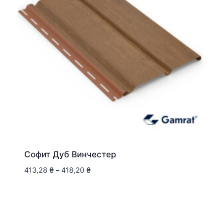
Софит Дуб Винчестер
413,28
₴
–
418,20
₴