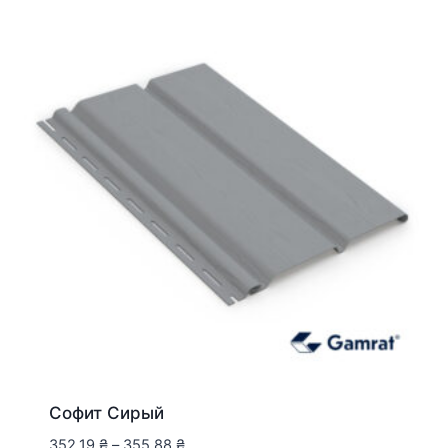
Софит Сирый
352,19
₴
–
355,88
₴