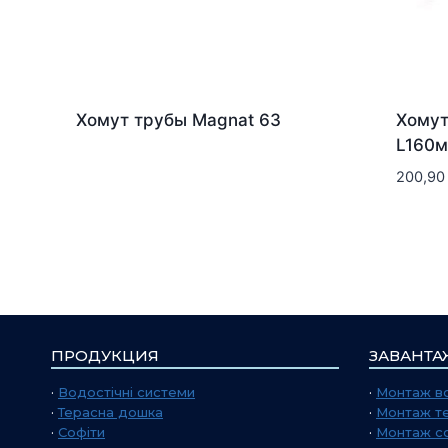
Хомут трубы Magnat 63
Хомут
L160м
200,9
ПРОДУКЦИЯ
ЗАВАНТА
·
Водостічні системи
·
Монтаж во
·
Терасна дошка
·
Монтаж т
·
Софіти
·
Монтаж со