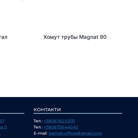
тал
Хомут трубы Magnat 90
КОНТАКТИ
67
Тел.:
+380676203131
а 5
Тел.:
+380675644040
Д
E-mail:
gamrat.office@gmail.com