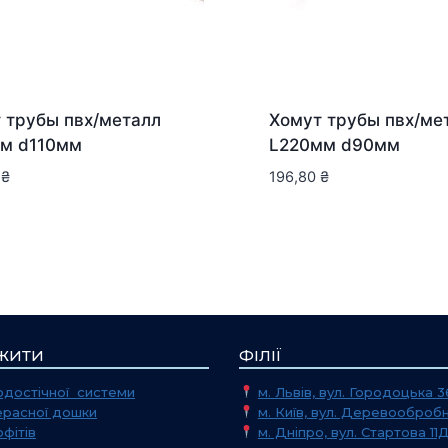
 трубы пвх/металл
Хомут трубы пвх/ме
м d110мм
L220мм d90мм
0
₴
196,80
₴
ЖИТИ
ФІЛІЇ
достічної системи
м. Львів, вул. Городоцька 3
ерасної дошки
м. Київ, вул. Деревообробн
фітів
м. Дніпро, вул. Стартова 11