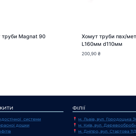
 труби Magnat 90
Хомут труби пвх/ме
L160мм d110мм
200,90
₴
ЖИТИ
ФІЛІЇ
достічної системи
м. Львів, вул. Городоцька 3
ерасної дошки
м. Київ, вул. Деревообробн
фітів
м. Дніпро, вул. Стартова 11