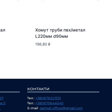
тал
Хомут труби пвх/метал
L220мм d90мм
196,80
₴
КОНТАКТИ
67
Тел.:
+380676203131
а 5
Тел.:
+380675644040
Д
E-mail:
gamrat.office@gmail.com