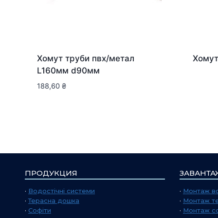
Хомут труби пвх/метал
Хомут
L160мм d90мм
188,60
₴
ПРОДУКЦИЯ
ЗАВАНТА
·
Водостічні системи
·
Монтаж во
·
Терасна дошка
·
Монтаж т
·
Софіти
·
Монтаж со