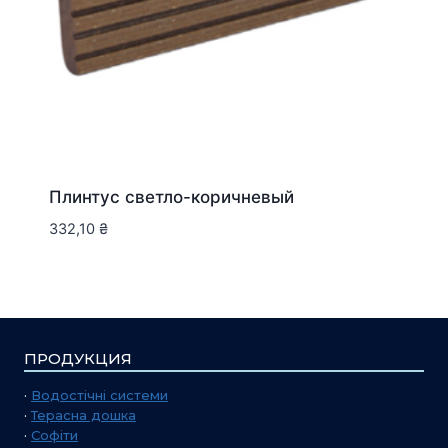
Плинтус светло-коричневый
332,10
₴
ПРОДУКЦИЯ
·
Водостічні системи
·
Терасна дошка
·
Софіти