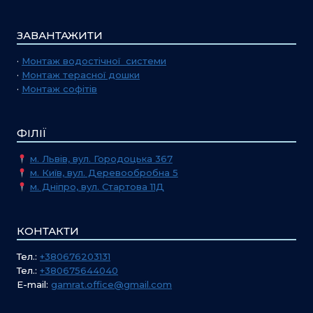
ЗАВАНТАЖИТИ
·
Монтаж водостічної системи
·
Монтаж терасної дошки
·
Монтаж софітів
ФІЛІЇ
м. Львів, вул. Городоцька 367
м. Київ, вул. Деревообробна 5
м. Дніпро, вул. Стартова 11Д
КОНТАКТИ
Тел.:
+380676203131
Тел.:
+380675644040
E-mail:
gamrat.office@gmail.com