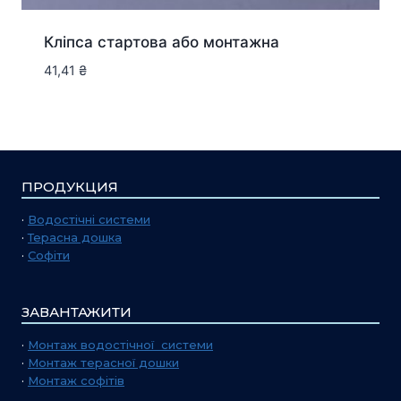
Кліпса стартова або монтажна
41,41
₴
ПРОДУКЦИЯ
·
Водостічні системи
·
Терасна дошка
·
Софіти
ЗАВАНТАЖИТИ
·
Монтаж водостічної системи
·
Монтаж терасної дошки
·
Монтаж софітів