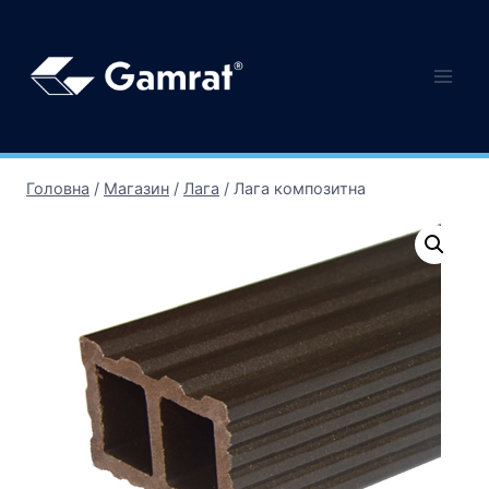
Головна
/
Магазин
/
Лага
/
Лага композитна