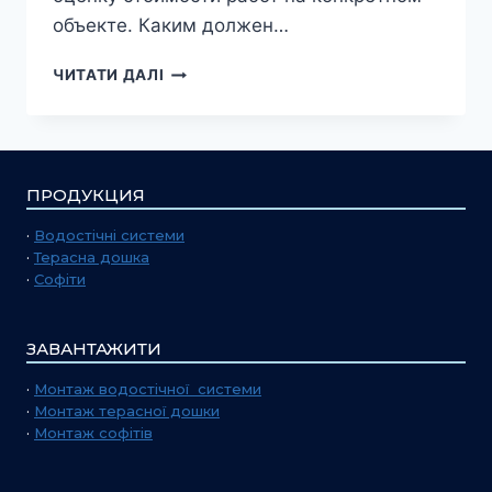
объекте. Каким должен…
ЧИТАТИ ДАЛІ
ПРОДУКЦИЯ
·
Водостічні системи
·
Терасна дошка
·
Софіти
ЗАВАНТАЖИТИ
·
Монтаж водостічної системи
·
Монтаж терасної дошки
·
Монтаж софітів